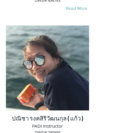
OWSI# 494743
Read More
ปณิชา รงคสิริวัฒนกุล ( แก้ว )
PADI Instructor
OWSI# 290959